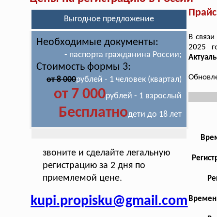
Прайс
Выгодное предложение
В связи
Необходимые документы:
2025 г
- паспорта гражданина России;
Актуаль
Стоимость формы 3:
Обновле
от 8 000
рублей - 1 человек (квартал)
от 7 000
рублей - 1 взрослый
Бесплатно
дети до 18 лет
Врем
звоните и сделайте легальную
Регист
регистрацию за 2 дня по
приемлемой цене.
Ре
kupi.propisku@gmail.com
Временн