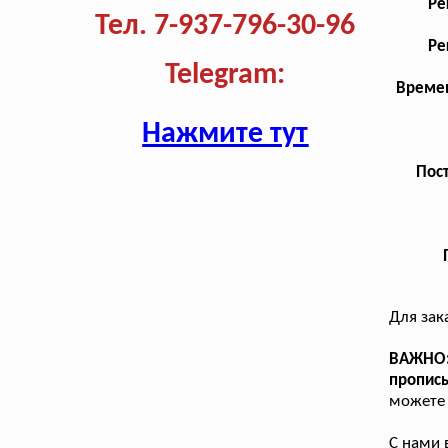
Ре
Тел. 7-937-796-30-96
Ре
Telegram:
Времен
Нажмите тут
Пост
Для зак
ВАЖНО:
пропис
можете 
С нами